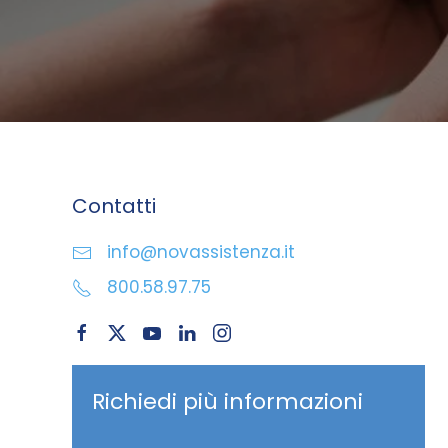
Contatti
info@novassistenza.it
800.58.97.75
Richiedi più informazioni