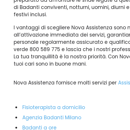
preparato ad affrontare le sfide legate a quest
di Badanti conviventi, notturni, uomini, diurni e
festivi inclusi.
I vantaggi di scegliere Nova Assistenza sono mol
all’attivazione immediata dei servizi, garanti
personale regolarmente assicurato e qualific
verde 800 589 775 e lascia che i nostri professi
La tua tranquillità è la nostra priorità. Con No
tuoi cari sono in buone mani.
Nova Assistenza fornisce molti servizi per
Assi
Fisioterapista a domicilio
Agenzia Badanti Milano
Badanti a ore