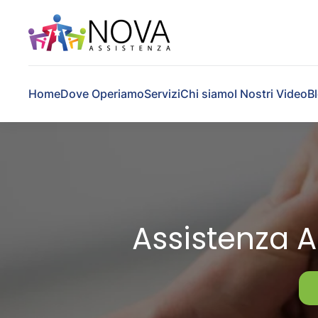
Skip to main content
Home
Dove Operiamo
Servizi
Chi siamo
I Nostri Video
B
Assistenza A