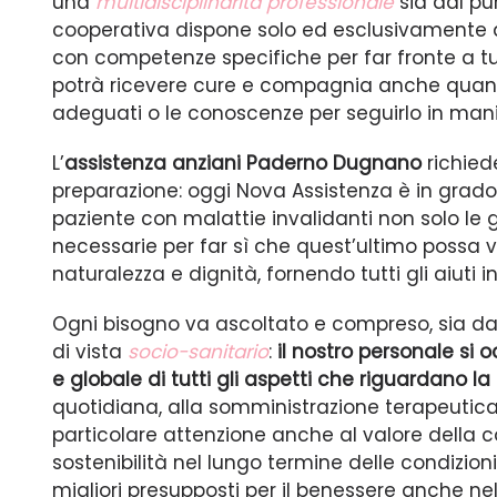
una
multidisciplinarità professionale
sia dal pun
cooperativa dispone solo ed esclusivamente 
con competenze specifiche per far fronte a tutt
potrà ricevere cure e compagnia anche quando
adeguati o le conoscenze per seguirlo in mani
L’
assistenza anziani Paderno Dugnano
richied
preparazione: oggi Nova Assistenza è in grado
paziente con malattie invalidanti non solo le
necessarie per far sì che quest’ultimo possa v
naturalezza e dignità, fornendo tutti gli aiuti i
Ogni bisogno va ascoltato e compreso, sia da
di vista
socio-sanitario
:
il nostro personale si
e globale di tutti gli aspetti che riguardano la
quotidiana, alla somministrazione terapeuti
particolare attenzione anche al valore della c
sostenibilità nel lungo termine delle condizioni 
migliori presupposti per il benessere anche nel 