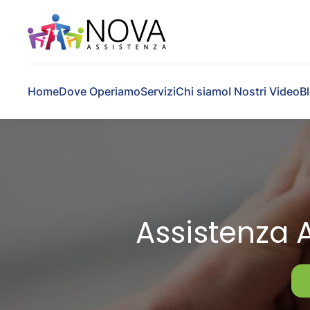
Skip to main content
Home
Dove Operiamo
Servizi
Chi siamo
I Nostri Video
B
Assistenza 