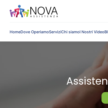
Skip to main content
Home
Dove Operiamo
Servizi
Chi siamo
I Nostri Video
B
Assisten