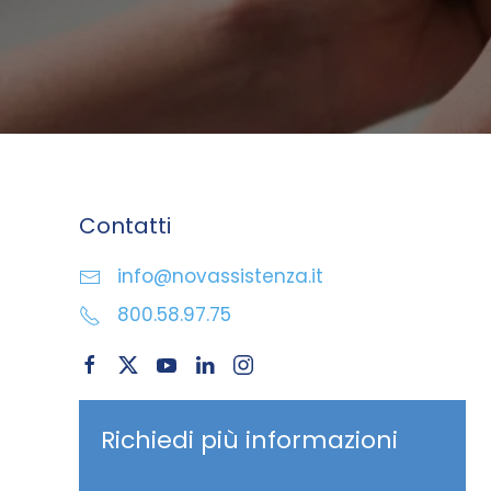
Contatti
info@novassistenza.it
800.58.97.75
Richiedi più informazioni