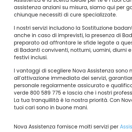
Assistenza è la scelta ideale per te e i tuoi cari.
assistenza anziani su misura, siamo qui per g
chiunque necessiti di cure specializzate.
I nostri servizi includono la Sostituzione badan
anche in caso di imprevisti, la presenza di Ba
preparato ad affrontare le sfide legate a quest
di Badanti conviventi, notturni, uomini, diurni e
festivi inclusi.
I vantaggi di scegliere Nova Assistenza sono mol
all’attivazione immediata dei servizi, garanti
personale regolarmente assicurato e qualifica
verde 800 589 775 e lascia che i nostri professi
La tua tranquillità è la nostra priorità. Con No
tuoi cari sono in buone mani.
Nova Assistenza fornisce molti servizi per
Assi