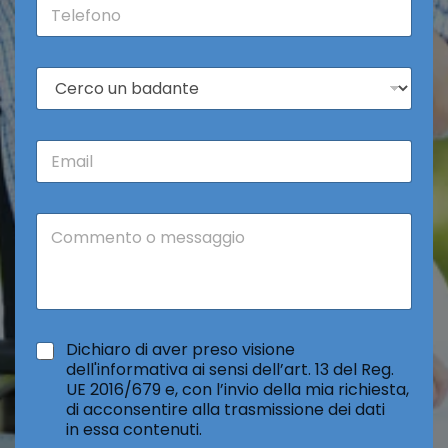
T
*
e
l
e
C
f
o
o
s
n
a
o
E
c
*
m
e
a
r
i
c
C
l
o
o
*
*
m
m
e
n
t
*
Dichiaro di aver preso visione
o
dell'informativa ai sensi dell’art. 13 del Reg.
o
UE 2016/679 e, con l’invio della mia richiesta,
m
di acconsentire alla trasmissione dei dati
e
in essa contenuti.
s