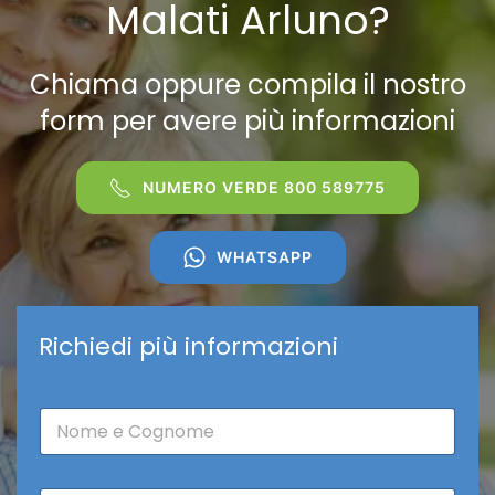
Malati Arluno?
Chiama oppure compila il nostro
form per avere più informazioni
NUMERO VERDE 800 589775
WHATSAPP
Richiedi più informazioni
N
o
m
e