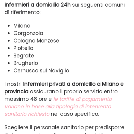
infermieri a domicilio 24h
sui seguenti comuni
di riferimento:
Milano
Gorgonzola
Cologno Monzese
Pioltello
Segrate
Brugherio
Cernusco sul Naviglio
I nostri
infermieri privati a domicilio a Milano
e
provincia
assicurano il proprio servizio entro
massimo 48 ore e
le tariffe di pagamento
variano in base alla tipologia di intervento
sanitario richiesto
nel caso specifico.
Scegliere il personale sanitario per predisporre