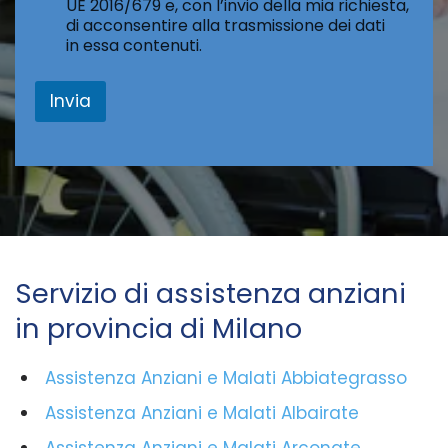
UE 2016/679 e, con l’invio della mia richiesta,
m
di acconsentire alla trasmissione dei dati
e
in essa contenuti.
s
s
a
Invia
g
g
i
o
Servizio di assistenza anziani
in provincia di Milano
Assistenza Anziani e Malati Abbiategrasso
Assistenza Anziani e Malati Albairate