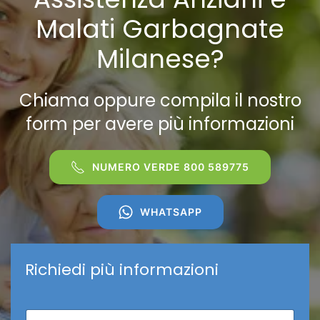
Malati Garbagnate
Milanese?
Chiama oppure compila il nostro
form per avere più informazioni
NUMERO VERDE 800 589775
WHATSAPP
Richiedi più informazioni
N