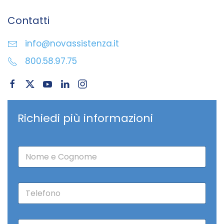
Contatti
info@novassistenza.it
800.58.97.75
Richiedi più informazioni
N
o
m
e
T
*
e
l
e
C