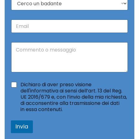
f
o
o
s
n
a
o
E
c
*
m
e
a
r
i
c
C
l
o
o
*
*
m
m
e
n
t
*
Dichiaro di aver preso visione
o
dell'informativa ai sensi dell’art. 13 del Reg.
o
UE 2016/679 e, con l’invio della mia richiesta,
m
di acconsentire alla trasmissione dei dati
e
in essa contenuti.
s
s
a
Invia
g
g