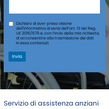
m
m
e
n
t
*
Dichiaro di aver preso visione
o
dell'informativa ai sensi dell’art. 13 del Reg.
o
UE 2016/679 e, con l’invio della mia richiesta,
m
di acconsentire alla trasmissione dei dati
e
in essa contenuti.
s
s
a
Invia
g
g
i
o
Servizio di assistenza anziani