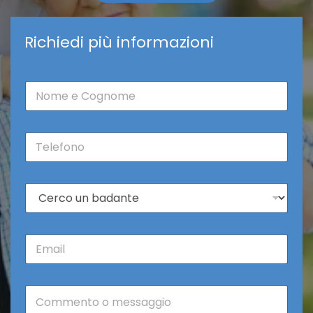
Richiedi più informazioni
N
o
m
e
T
*
e
l
e
C
f
o
o
s
n
a
o
E
c
*
m
e
a
r
i
c
C
l
o
o
*
*