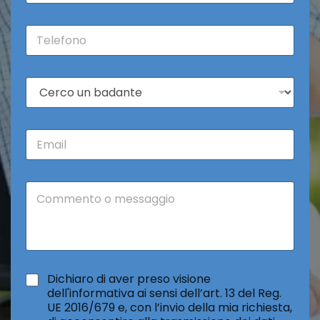
m
e
T
*
e
l
e
C
f
o
o
s
n
a
o
E
c
*
m
e
a
r
i
c
C
l
o
o
*
*
m
m
e
n
t
*
Dichiaro di aver preso visione
o
dell'informativa ai sensi dell’art. 13 del Reg.
o
UE 2016/679 e, con l’invio della mia richiesta,
m