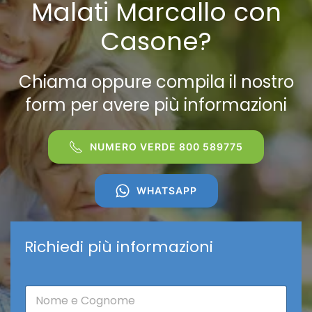
Malati Marcallo con
Casone?
Chiama oppure compila il nostro
form per avere più informazioni
NUMERO VERDE 800 589775
WHATSAPP
Richiedi più informazioni
N
o