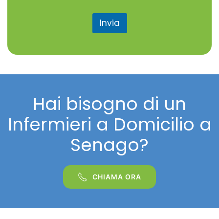
s
a
Invia
g
g
i
o
Hai bisogno di un
Infermieri a Domicilio a
Senago?
CHIAMA ORA